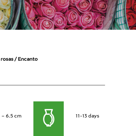
 rosas
/ Encanto
 – 6.5 cm
11-13 days