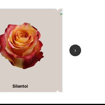
Atomic
›
Silantoi