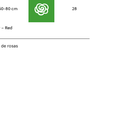
50-80 cm
28
w – Red
 de rosas