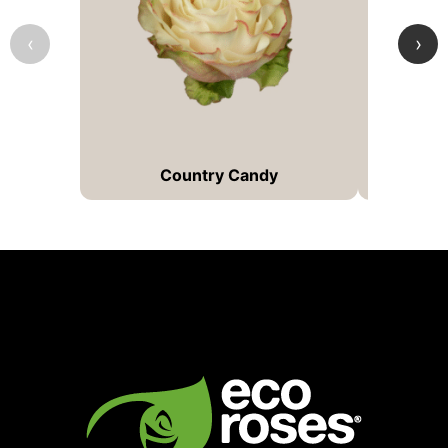
‹
›
Country Candy