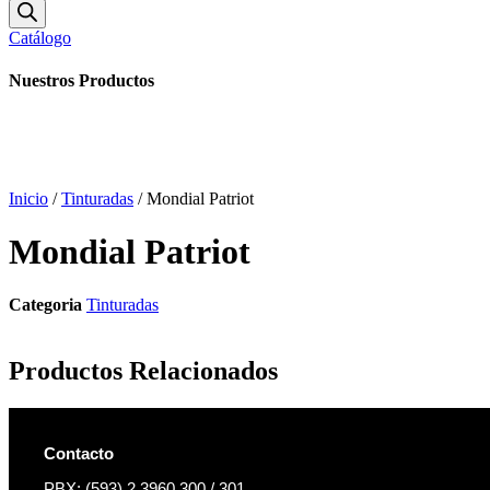
de
productos
Catálogo
Nuestros Productos
Inicio
/
Tinturadas
/ Mondial Patriot
Mondial Patriot
Categoria
Tinturadas
Productos Relacionados
Contacto
PBX: (593) 2 3960 300 / 301