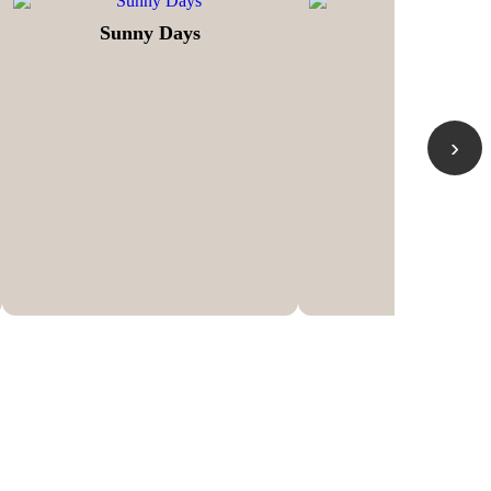
Sunny Days
Brighton
›