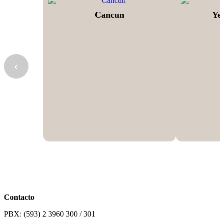
Cancun
Y
‹
Contacto
PBX: (593) 2 3960 300 / 301