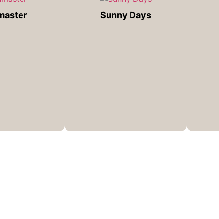
master
Sunny Days