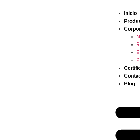
Inicio
Produ
Corpor
N
R
E
P
Certif
Conta
Blog