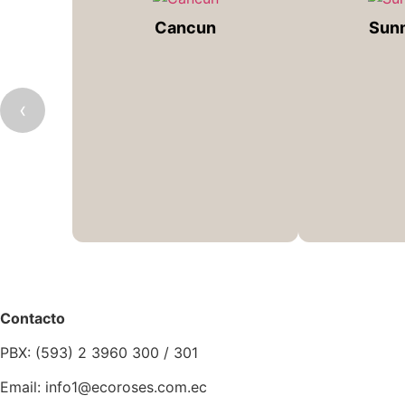
Cancun
Sun
‹
Contacto
PBX: (593) 2 3960 300 / 301
Email: info1@ecoroses.com.ec