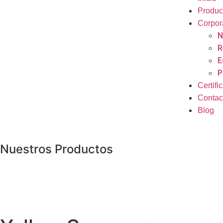
Produc
Corpor
N
R
E
P
Certifi
Contac
Blog
Nuestros Productos