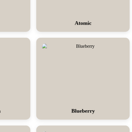
Atomic
a
Blueberry