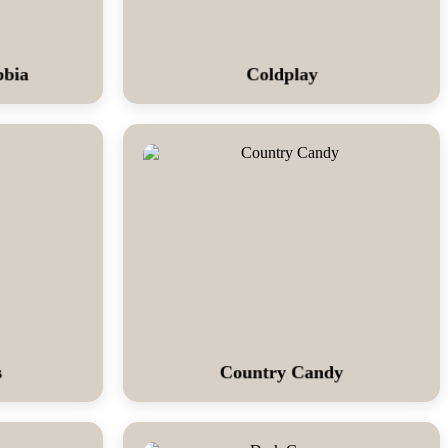
bbia
Coldplay
s
Country Candy