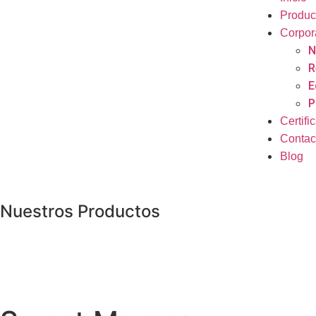
Produc
Corpor
N
R
E
P
Certifi
Contac
Blog
Nuestros Productos