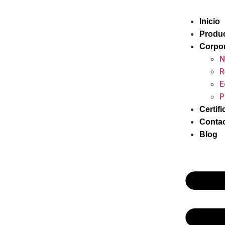
Inicio
Produ
Corpor
N
R
E
P
Certif
Conta
Blog