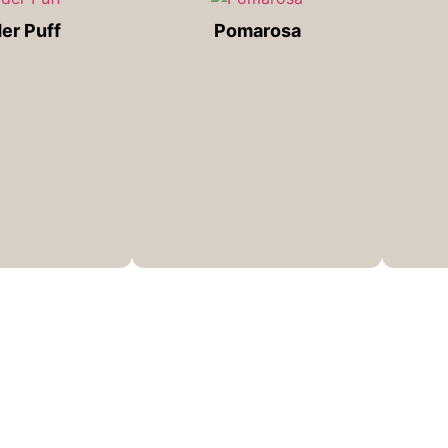
er Puff
Pomarosa