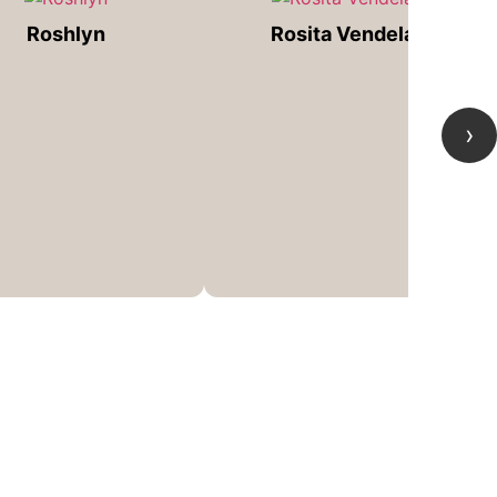
Roshlyn
Rosita Vendela
›