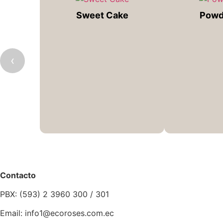
Sweet Cake
Powd
‹
Contacto
PBX: (593) 2 3960 300 / 301
Email: info1@ecoroses.com.ec