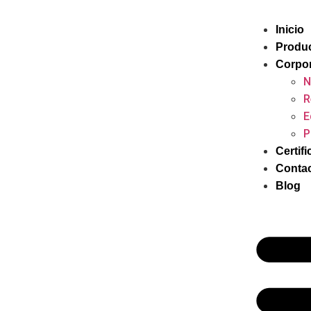
Inicio
Produ
Corpor
N
R
E
P
Certif
Conta
Blog