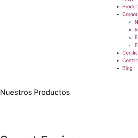
Produc
Corpor
N
R
E
P
Certifi
Contac
Blog
Nuestros Productos