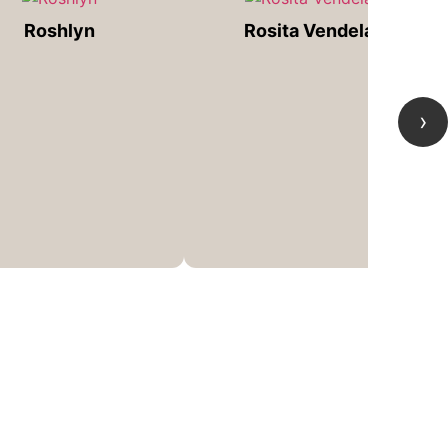
Roshlyn
Rosita Vendela
›