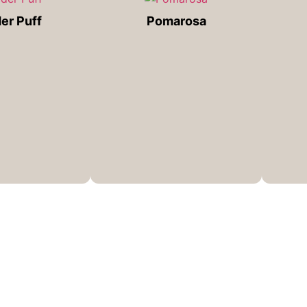
er Puff
Pomarosa