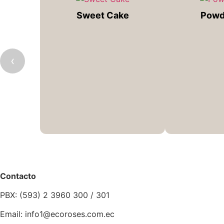
Sweet Cake
Powd
‹
Contacto
PBX: (593) 2 3960 300 / 301
Email: info1@ecoroses.com.ec