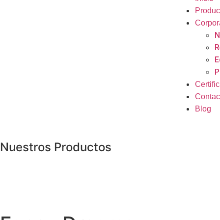
Produc
Corpor
N
R
E
P
Certifi
Contac
Blog
Nuestros Productos