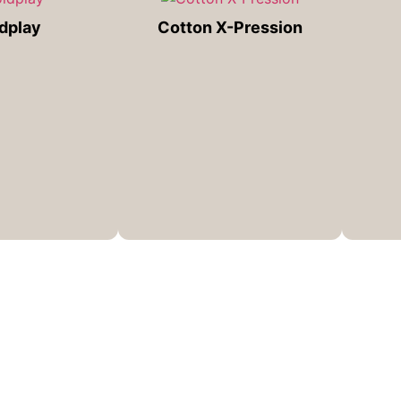
dplay
Cotton X-Pression