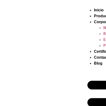
Inicio
Produ
Corpor
N
R
E
P
Certif
Conta
Blog