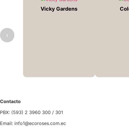
Vicky Gardens
Col
‹
Contacto
PBX: (593) 2 3960 300 / 301
Email: info1@ecoroses.com.ec