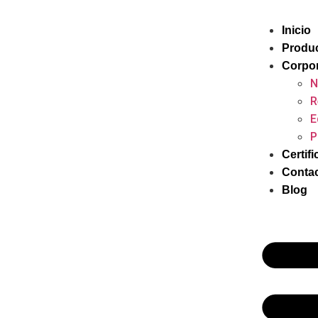
Inicio
Produ
Corpor
N
R
E
P
Certif
Conta
Blog