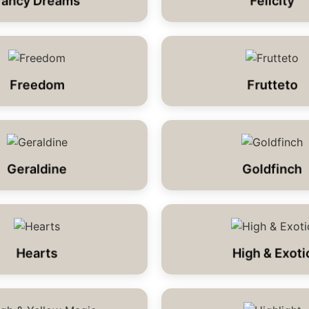
Fancy Dreams
Felicity
Freedom
Frutteto
Geraldine
Goldfinch
Hearts
High & Exoti