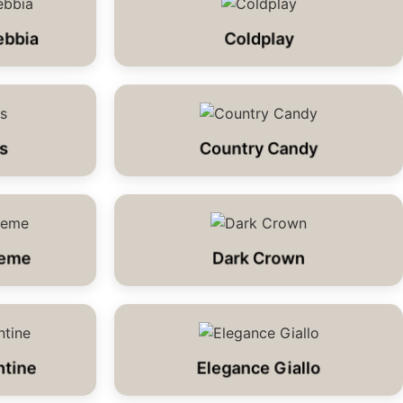
ebbia
Coldplay
s
Country Candy
reme
Dark Crown
ntine
Elegance Giallo