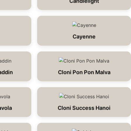
Candlelight
Cayenne
addin
Cloni Pon Pon Malva
avola
Cloni Success Hanoi