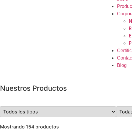
Produc
Corpor
N
R
E
P
Certifi
Contac
Blog
Nuestros Productos
Mostrando 154 productos